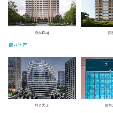
嘉棠璟樾
国
商业地产
北京城建“好房子”营造体系正式发布
城奥大厦
泰和