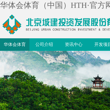
华体会体育（中国）HTH·官方
华体会体育
公司介绍
资讯中心
开发项
（中国）HTH·
官方网站