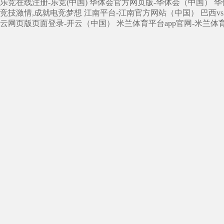
乐竞在线注册-乐竞(中国)
华体会官方网页版-华体会（中国）
华
竞技激情,成就电竞梦想
江南平台-江南官方网站（中国）
巴西v
云网页版页面登录-开云（中国）
米兰体育平台app官网-米兰体