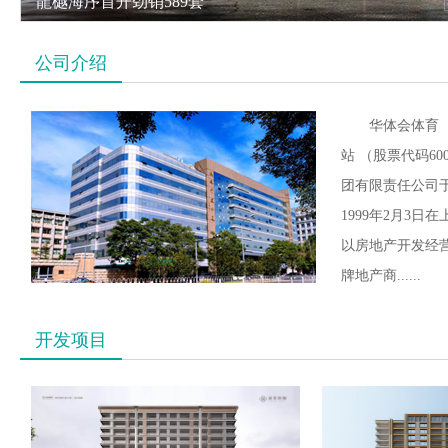
龍樾海序首开劲销589套
公司介绍
华体会体育（
站 （股票代码60
团有限责任公司于
1999年2月3
以房地产开发经
牌地产商......
公司召开系列重要会议
开发项目